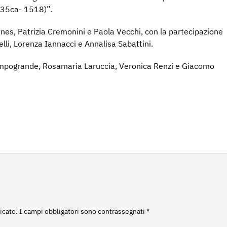
1435ca- 1518)”.
nes, Patrizia Cremonini e Paola Vecchi, con la partecipazione
elli, Lorenza Iannacci e Annalisa Sabattini.
Campogrande, Rosamaria Laruccia, Veronica Renzi e Giacomo
o
icato.
I campi obbligatori sono contrassegnati
*