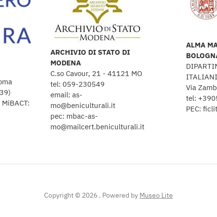
ALMA MA
ARCHIVIO DI STATO DI
BOLOGN
MODENA
DIPARTI
C.so Cavour, 21 - 41121 MO
ITALIAN
Roma
tel: 059-230549
Via Zamb
39)
email: as-
tel: +39
o MiBACT:
mo@beniculturali.it
PEC: ficl
pec: mbac-as-
mo@mailcert.beniculturali.it
Copyright © 2026 .
Powered by
Museo Lite