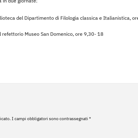
à in due giornate:
ioteca del Dipartimento di Filologia classica e Italianistica, or
el refettorio Museo San Domenico, ore 9,30- 18
o
icato.
I campi obbligatori sono contrassegnati
*